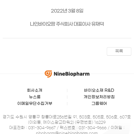
2022년 3월 8일
나인바이오팜 주식회사 대표이사 유재덕
목록
회사소개
바이오소재 R&D
뉴스룸
개인정보처리방침
이메일무단수집거부
그룹웨어
경기도 수원시 영통구 창룡대로256번길 91, 503호, 505호, 506호, 607호
(이의동, 에이스광교타워2) (우편번호) 16229
대표전화 : 031-304-9667 / 팩스번호 : 031-304-9666 / 이메일 :
nbpharm@ninebiopharm.com